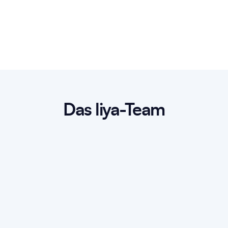
voran.
Mubariz Javaid
CEO
Das liya-Team