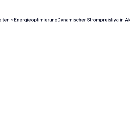
Energieoptimierung
Dynamischer Strompreis
liya in A
eiten